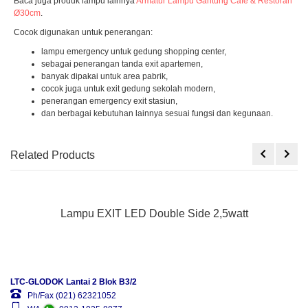
Baca juga produk lampu lainnya
Armatur Lampu Gantung Cafe & Restoran
Ø30cm
.
Cocok digunakan untuk penerangan:
lampu emergency untuk gedung shopping center,
sebagai penerangan tanda exit apartemen,
banyak dipakai untuk area pabrik,
cocok juga untuk exit gedung sekolah modern,
penerangan emergency exit stasiun,
dan berbagai kebutuhan lainnya sesuai fungsi dan kegunaan.
Related Products
Lampu EXIT LED Double Side 2,5watt
LTC-GLODOK Lantai 2 Blok B3/2
Ph/Fax (021) 62321052