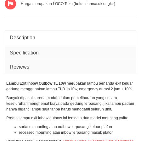
Eme
Harga merupakan LOCO Toko (belum termasuk ongkir)
Description
Specification
Reviews
Lampu Exit Inbow Outbow TL 10w
merupakan lampu penanda exit keluar
gedung menggunakan lampu TLD 1x10w, emergency durasi 2 jam ± 10%.
Banyak dipakai karena mudah dalam pemeliharaan yang secara
keseluruhan menghemat biaya pada gedung terpasang, jika lampu padam
hanya diganti lampu saja tanpa harus mengganti seluruh unit.
Produk lampu exit inbow outbow ini tersedia dua model mounting yaitu:
surface mounting atau outbow terpasang keluar plafon
recessed mounting atau inbow terpasang masuk plafon