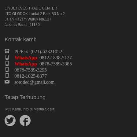
LINDETEVES TRADE CENTER
LTC GLODOK Lantai 2 Blok B3 No.2
Jalan Hayam Wuruk No.127
Jakarta Barat - 11180
Kontak kami:
Ph/Fax (021)-62321052
WhatsApp
0812-1898-5127
WhatsApp
0878-7589-3385
0878-7589-3295
0812-1025-8877
sorotled@gmail.com
Tetap Terhubung
Ikuti Kami, Info di Media Sosial.
Follow
Follow
us
us
Sinta
on
on
Sales
Twitter
Facebook