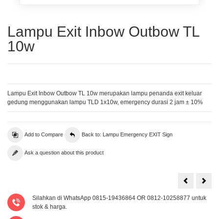
Lampu Exit Inbow Outbow TL
10w
Lampu Exit Inbow Outbow TL 10w merupakan lampu penanda exit keluar
gedung menggunakan lampu TLD 1x10w, emergency durasi 2 jam ± 10%
Add to Compare
Back to: Lampu Emergency EXIT Sign
Ask a question about this product
Lampu
Lam
Exit
Hal
Box
Mat
Silahkan di WhatsApp 0815-19436864 OR 0812-10258877 untuk
LED
Kuci
Emergency
EXIT
stok & harga.
Dinding
Sign
Dura