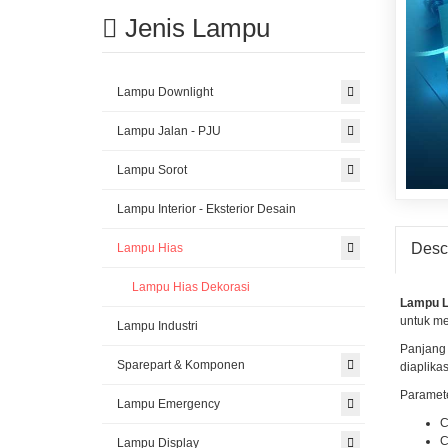
Jenis Lampu
Lampu Downlight
Lampu Jalan - PJU
Lampu Sorot
Lampu Interior - Eksterior Desain
Descr
Lampu Hias
Lampu Hias Dekorasi
Lampu L
untuk me
Lampu Industri
Panjang 
Sparepart & Komponen
diaplika
Paramete
Lampu Emergency
C
C
Lampu Display