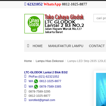
62321052
WhatsApp
0812-1025-8877
Search
HOME
MANUFAKTUR LAMPU
CONTACT 
Home
Lampu Hias Dekorasi
Lampu LED Strip 2835 120LE
LTC-GLODOK Lantai 2 Blok B3/2
Ph/Fax (021) 62321052
WA
0812-1025-8877
WA
0878-7589-3385
0878-7589-3295
0812-1025-8877
sorotled@gmail.com