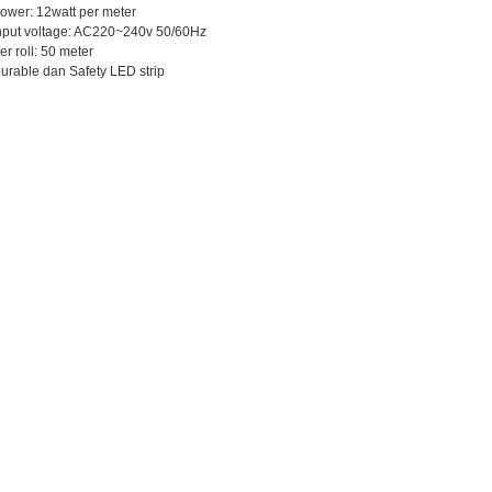
ower: 12watt per meter
nput voltage: AC220~240v 50/60Hz
er roll: 50 meter
urable dan Safety LED strip