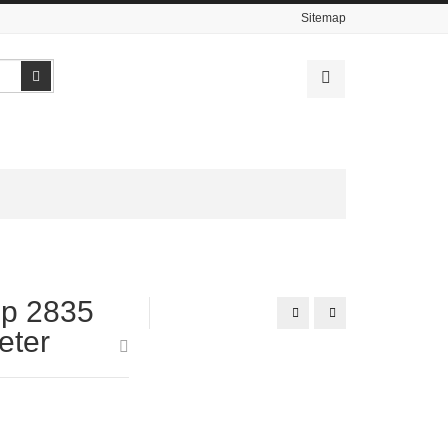
Sitemap
Search
ip 2835
Lampu
Lampu
Natal
Selang
eter
100LEDs
Dekorasi
RGB
Shinyoku
Indah
Warna
Menarik
Merah
100meter