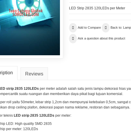
LED Strip 2835 120LEDs per Meter
Add to Compare
Back to: Lamp
Ask a question about this product
iption
Reviews
ED strip 2835 120LEDs
per meter adalah salah satu jenis lampu dekorasi hias 
mpercantik suatu ruangan dan memberikan daya pikat bagi tujuan komersial.
per roll yaitu 50meter, lebar strip 1,2cm dan mempunyai ketebalan 0,5cm, sangat 
sikan drop ceiling plafon, dekorasi papan nama reklame, restoran dan sebagainya.
r teknis
LED strip 2835 120LEDs
per meter:
hip LED: High quality SMD 2835
hip per meter: 120LEDs