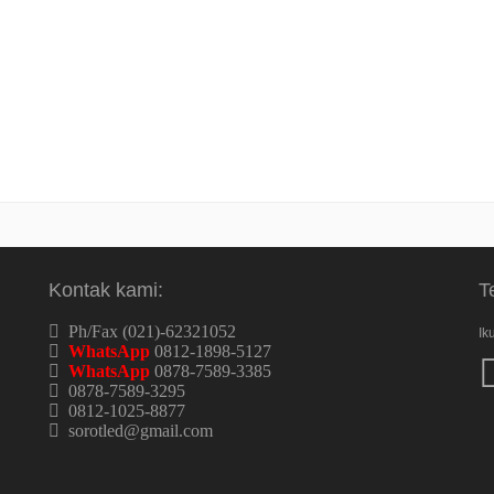
Kontak kami:
T
Ph/Fax (021)-62321052
Ik
WhatsApp
0812-1898-5127
WhatsApp
0878-7589-3385
0878-7589-3295
0812-1025-8877
sorotled@gmail.com