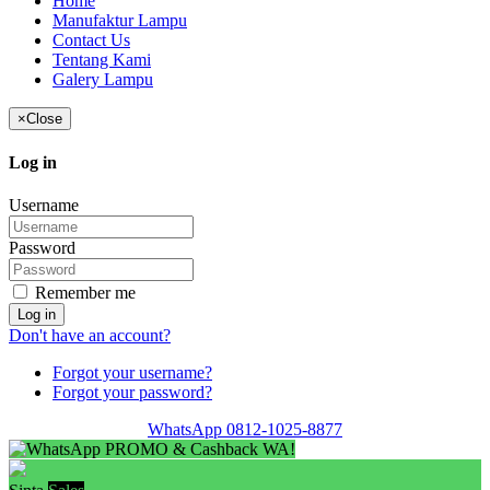
Home
Manufaktur Lampu
Contact Us
Tentang Kami
Galery Lampu
×
Close
Log in
Username
Password
Remember me
Log in
Don't have an account?
Forgot your username?
Forgot your password?
WhatsApp 0812-1025-8877
PROMO & Cashback WA!