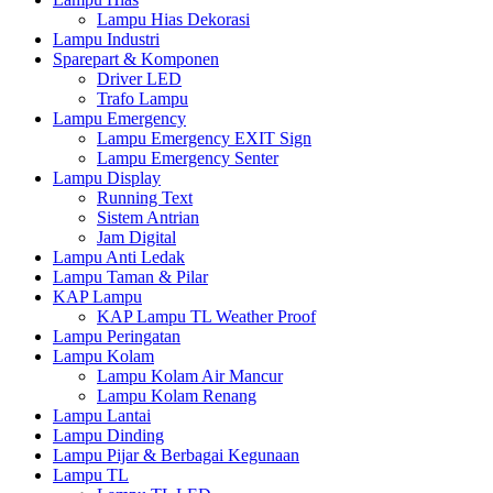
Lampu Hias Dekorasi
Lampu Industri
Sparepart & Komponen
Driver LED
Trafo Lampu
Lampu Emergency
Lampu Emergency EXIT Sign
Lampu Emergency Senter
Lampu Display
Running Text
Sistem Antrian
Jam Digital
Lampu Anti Ledak
Lampu Taman & Pilar
KAP Lampu
KAP Lampu TL Weather Proof
Lampu Peringatan
Lampu Kolam
Lampu Kolam Air Mancur
Lampu Kolam Renang
Lampu Lantai
Lampu Dinding
Lampu Pijar & Berbagai Kegunaan
Lampu TL