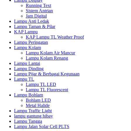
Lampu Display
Running Text
Sistem Antrian
Jam Digital
Lampu Anti Ledak
Lampu Taman & Pilar
KAP Lampu
KAP Lampu TL Weather Proof
Lampu Peringatan
Lampu Kolam
Lampu Kolam Air Mancur
Lampu Kolam Renang
Lampu Lantai
Lampu Dinding
Lampu Pijar & Berbagai Kegunaan
Lampu TL
Lampu TL LED
Lampu TL Fluorescent
Lampu Bohlam
Bohlam LED
Metal Halide
Lampu Traffic Light
lampu gantung hibay
Lampu Tangga
Lampu Jalan Solar Cell PLTS