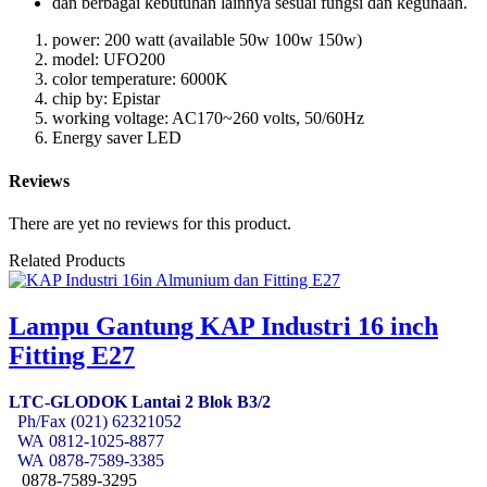
dan berbagai kebutuhan lainnya sesuai fungsi dan kegunaan.
power: 200 watt (available 50w 100w 150w)
model: UFO200
color temperature: 6000K
chip by: Epistar
working voltage: AC170~260 volts, 50/60Hz
Energy saver LED
Reviews
There are yet no reviews for this product.
Related Products
Lampu Gantung KAP Industri 16 inch
Fitting E27
LTC-GLODOK Lantai 2 Blok B3/2
Ph/Fax (021) 62321052
WA
0812-1025-8877
WA
0878-7589-3385
0878-7589-3295