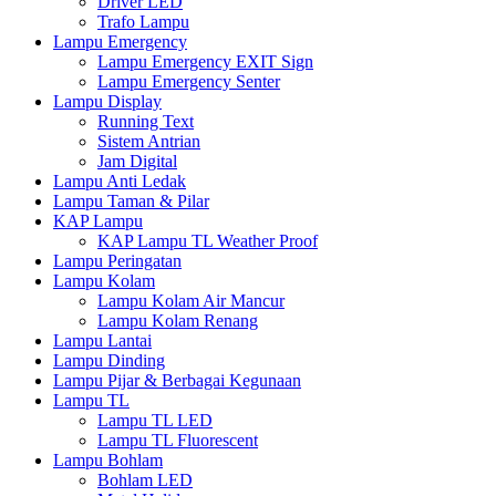
Driver LED
Trafo Lampu
Lampu Emergency
Lampu Emergency EXIT Sign
Lampu Emergency Senter
Lampu Display
Running Text
Sistem Antrian
Jam Digital
Lampu Anti Ledak
Lampu Taman & Pilar
KAP Lampu
KAP Lampu TL Weather Proof
Lampu Peringatan
Lampu Kolam
Lampu Kolam Air Mancur
Lampu Kolam Renang
Lampu Lantai
Lampu Dinding
Lampu Pijar & Berbagai Kegunaan
Lampu TL
Lampu TL LED
Lampu TL Fluorescent
Lampu Bohlam
Bohlam LED