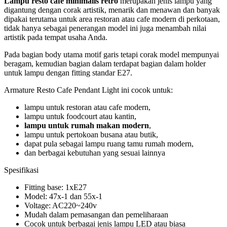
Lampu resto cafe minimalis retro
merupakan jenis lampu yang
digantung dengan corak artistik, menarik dan menawan dan banyak
dipakai terutama untuk area restoran atau cafe modern di perkotaan,
tidak hanya sebagai penerangan model ini juga menambah nilai
artistik pada tempat usaha Anda.
Pada bagian body utama motif garis tetapi corak model mempunyai
beragam, kemudian bagian dalam terdapat bagian dalam holder
untuk lampu dengan fitting standar E27.
Armature Resto Cafe Pendant Light ini cocok untuk:
lampu untuk restoran atau cafe modern,
lampu untuk foodcourt atau kantin,
lampu untuk rumah makan modern
,
lampu untuk pertokoan busana atau butik,
dapat pula sebagai lampu ruang tamu rumah modern,
dan berbagai kebutuhan yang sesuai lainnya
Spesifikasi
Fitting base: 1xE27
Model: 47x-1 dan 55x-1
Voltage: AC220~240v
Mudah dalam pemasangan dan pemeliharaan
Cocok untuk berbagai jenis lampu LED atau biasa