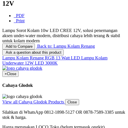
12V
PDF
Print
Lampu Sorot Kolam 10w LED CREE 12V, solusi penernangan
aksen under-water modern, distribusi cahaya lebih terang & stabil
untuk kolam modern
Back to: Lampu Kolam Renang
Add to Compare
Ask a question about this product
Lampu Kolam Renang RGB 13 Watt LED
Lampu Kolam
Underwater 12W LED 3000K
×
Close
Cahaya Glodok
View all Cahaya Glodok Products
Close
Silahkan di WhatsApp 0812-1898-5127 OR 0878-7589-3385 untuk
stok & harga.
Harga merupakan LOCO Toko (belum termasuk ongkir)