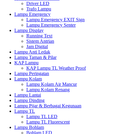
Driver LED
Trafo Lampu
Lampu Emergency
Lampu Emergency EXIT Sign
Lampu Emergency Senter
Lampu Display
Running Text
Sistem Antrian
Jam Digital
Lampu Anti Ledak
Lampu Taman & Pilar
KAP Lampu
KAP Lampu TL Weather Proof
Lampu Peringatan
Lampu Kolam
Lampu Kolam Air Mancur
Lampu Kolam Renang
Lampu Lantai
Lampu Dinding
Lampu Pijar & Berbagai Kegunaan
Lampu TL
Lampu TL LED
Lampu TL Fluorescent
Lampu Bohlam
Bohlam LED