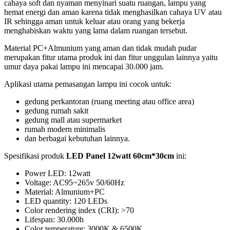
cahaya soft dan nyaman menyinari suatu ruangan, lampu yang
hemat energi dan aman karena tidak menghasilkan cahaya UV atau
IR sehingga aman untuk keluar atau orang yang bekerja
menghabiskan waktu yang lama dalam ruangan tersebut.
Material PC+Almunium yang aman dan tidak mudah pudar
merupakan fitur utama produk ini dan fitur unggulan lainnya yaitu
umur daya pakai lampu ini mencapai 30.000 jam.
Aplikasi utama pemasangan lampu ini cocok untuk:
gedung perkantoran (ruang meeting atau office area)
gedung rumah sakit
gedung mall atau supermarket
rumah modern minimalis
dan berbagai kebutuhan lainnya.
Spesifikasi produk
LED Panel 12watt 60cm*30cm
ini:
Power LED: 12watt
Voltage: AC95~265v 50/60Hz
Material: Almunium+PC
LED quantity: 120 LEDs
Color rendering index (CRI): >70
Lifespan: 30.000h
Color temperature: 3000K & 6500K