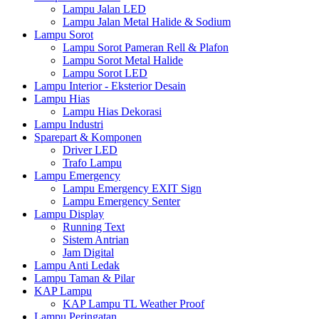
Lampu Jalan LED
Lampu Jalan Metal Halide & Sodium
Lampu Sorot
Lampu Sorot Pameran Rell & Plafon
Lampu Sorot Metal Halide
Lampu Sorot LED
Lampu Interior - Eksterior Desain
Lampu Hias
Lampu Hias Dekorasi
Lampu Industri
Sparepart & Komponen
Driver LED
Trafo Lampu
Lampu Emergency
Lampu Emergency EXIT Sign
Lampu Emergency Senter
Lampu Display
Running Text
Sistem Antrian
Jam Digital
Lampu Anti Ledak
Lampu Taman & Pilar
KAP Lampu
KAP Lampu TL Weather Proof
Lampu Peringatan