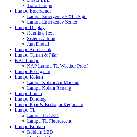
Trafo Lampu
Lampu Emergency
Lampu Emergency EXIT Sign
Lampu Emergency Senter
Lampu Display
Running Text
Sistem Antrian
Jam Digital
Lampu Anti Ledak
Lampu Taman & Pilar
KAP Lampu
KAP Lampu TL Weather Proof
Lampu Peringatan
Lampu Kolam
Lampu Kolam Air Mancur
Lampu Kolam Renang
Lampu Lantai
Lampu Dinding
Lampu Pijar & Berbagai Kegunaan
Lampu TL
Lampu TL LED
Lampu TL Fluorescent
Lampu Bohlam
Bohlam LED