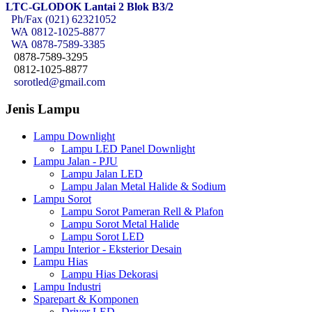
LTC-GLODOK Lantai 2 Blok B3/2
Ph/Fax (021) 62321052
WA
0812-1025-8877
WA
0878-7589-3385
0878-7589-3295
0812-1025-8877
sorotled@gmail.com
Jenis Lampu
Lampu Downlight
Lampu LED Panel Downlight
Lampu Jalan - PJU
Lampu Jalan LED
Lampu Jalan Metal Halide & Sodium
Lampu Sorot
Lampu Sorot Pameran Rell & Plafon
Lampu Sorot Metal Halide
Lampu Sorot LED
Lampu Interior - Eksterior Desain
Lampu Hias
Lampu Hias Dekorasi
Lampu Industri
Sparepart & Komponen
Driver LED