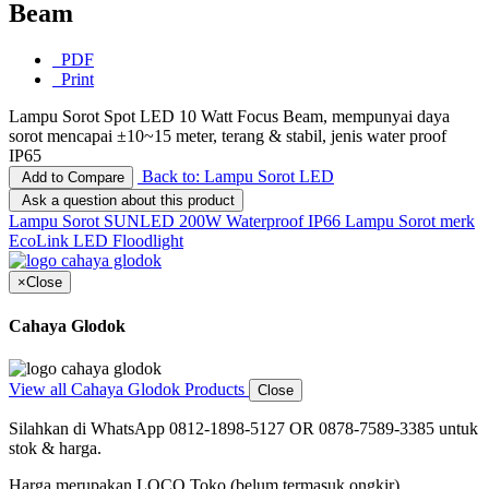
Beam
PDF
Print
Lampu Sorot Spot LED 10 Watt Focus Beam, mempunyai daya
sorot mencapai ±10~15 meter, terang & stabil, jenis water proof
IP65
Back to: Lampu Sorot LED
Add to Compare
Ask a question about this product
Lampu Sorot SUNLED 200W Waterproof IP66
Lampu Sorot merk
EcoLink LED Floodlight
×
Close
Cahaya Glodok
View all Cahaya Glodok Products
Close
Silahkan di WhatsApp 0812-1898-5127 OR 0878-7589-3385 untuk
stok & harga.
Harga merupakan LOCO Toko (belum termasuk ongkir)