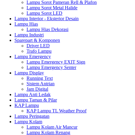
Lampu Sorot Pameran Rell & Plafon
Lampu Sorot Metal Halide
Lampu Sorot LED
Lampu Interior - Eksterior Desain
Lampu Hias
Lampu Hias Dekorasi
Lampu Industri
Sparepart & Komponen
Driver LED
Trafo Lampu
Lampu Emergency
Lampu Emergency EXIT Sign
Lampu Emergency Senter
Lampu Display
Running Text
Sistem Antrian
Jam Digital
Lampu Anti Ledak
Lampu Taman & Pilar
KAP Lampu
KAP Lampu TL Weather Proof
Lampu Peringatan
Lampu Kolam
Lampu Kolam Air Mancur
Lampu Kolam Renang