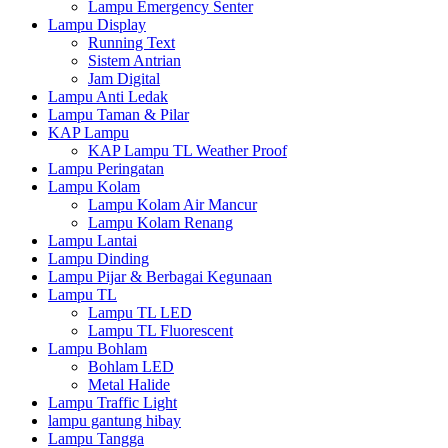
Lampu Emergency Senter
Lampu Display
Running Text
Sistem Antrian
Jam Digital
Lampu Anti Ledak
Lampu Taman & Pilar
KAP Lampu
KAP Lampu TL Weather Proof
Lampu Peringatan
Lampu Kolam
Lampu Kolam Air Mancur
Lampu Kolam Renang
Lampu Lantai
Lampu Dinding
Lampu Pijar & Berbagai Kegunaan
Lampu TL
Lampu TL LED
Lampu TL Fluorescent
Lampu Bohlam
Bohlam LED
Metal Halide
Lampu Traffic Light
lampu gantung hibay
Lampu Tangga