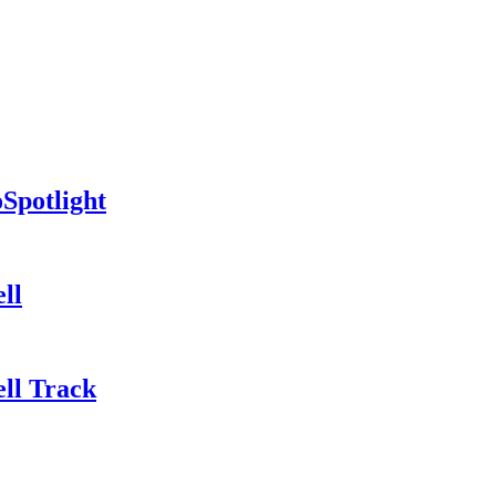
Spotlight
ll
ll Track