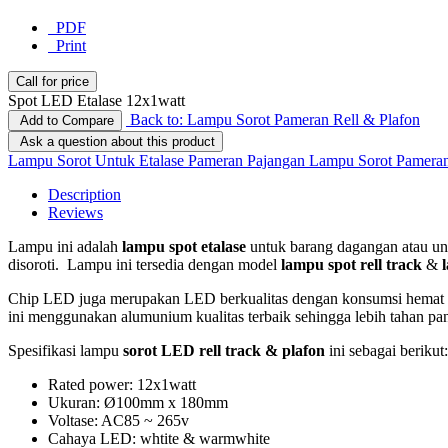
PDF
Print
Call for price
Spot LED Etalase 12x1watt
Back to: Lampu Sorot Pameran Rell & Plafon
Add to Compare
Ask a question about this product
Lampu Sorot Untuk Etalase Pameran Pajangan
Lampu Sorot Pameran
Description
Reviews
Lampu ini adalah
lampu spot etalase
untuk barang dagangan atau un
disoroti. Lampu ini tersedia dengan model
lampu spot rell track
&
Chip LED juga merupakan LED berkualitas dengan konsumsi hemat en
ini menggunakan alumunium kualitas terbaik sehingga lebih tahan pa
Spesifikasi lampu
sorot LED rell track & plafon
ini sebagai berikut:
Rated power: 12x1watt
Ukuran: Ø100mm x 180mm
Voltase: AC85 ~ 265v
Cahaya LED: whtite & warmwhite