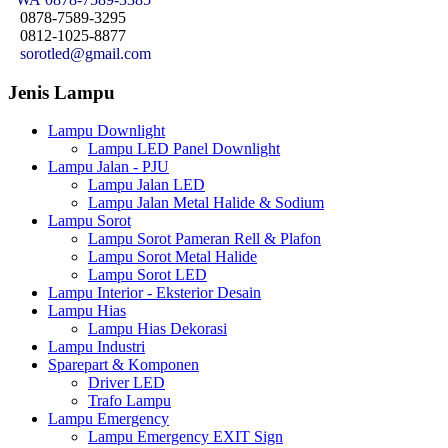
0878-7589-3295
0812-1025-8877
sorotled@gmail.com
Jenis Lampu
Lampu Downlight
Lampu LED Panel Downlight
Lampu Jalan - PJU
Lampu Jalan LED
Lampu Jalan Metal Halide & Sodium
Lampu Sorot
Lampu Sorot Pameran Rell & Plafon
Lampu Sorot Metal Halide
Lampu Sorot LED
Lampu Interior - Eksterior Desain
Lampu Hias
Lampu Hias Dekorasi
Lampu Industri
Sparepart & Komponen
Driver LED
Trafo Lampu
Lampu Emergency
Lampu Emergency EXIT Sign