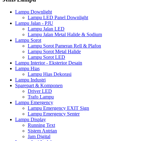
Lampu Downlight
Lampu LED Panel Downlight
Lampu Jalan - PJU
Lampu Jalan LED
Lampu Jalan Metal Halide & Sodium
Lampu Sorot
Lampu Sorot Pameran Rell & Plafon
Lampu Sorot Metal Halide
Lampu Sorot LED
Lampu Interior - Eksterior Desain
Lampu Hias
Lampu Hias Dekorasi
Lampu Industri
Sparepart & Komponen
Driver LED
Trafo Lampu
Lampu Emergency
Lampu Emergency EXIT Sign
Lampu Emergency Senter
Lampu Display
Running Text
Sistem Antrian
Jam Digital