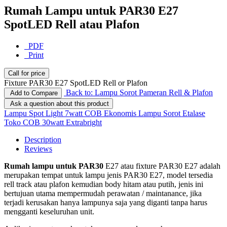
Rumah Lampu untuk PAR30 E27
SpotLED Rell atau Plafon
PDF
Print
Call for price
Fixture PAR30 E27 SpotLED Rell or Plafon
Back to: Lampu Sorot Pameran Rell & Plafon
Add to Compare
Ask a question about this product
Lampu Spot Light 7watt COB Ekonomis
Lampu Sorot Etalase
Toko COB 30watt Extrabright
Description
Reviews
Rumah lampu untuk PAR30
E27 atau fixture PAR30 E27 adalah
merupakan tempat untuk lampu jenis PAR30 E27, model tersedia
rell track atau plafon kemudian body hitam atau putih, jenis ini
bertujuan utama mempermudah perawatan / maintanance, jika
terjadi kerusakan hanya lampunya saja yang diganti tanpa harus
mengganti keseluruhan unit.