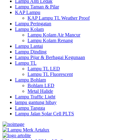
Lampu Anti Ledak
Lampu Taman & Pilar
KAP Lampu
KAP Lampu TL Weather Proof
Lampu Peringatan
Lampu Kolam
Lampu Kolam Air Mancur
Lampu Kolam Renang
Lampu Lantai
Lampu Dinding
Lampu Pijar & Berbagai Kegunaan
Lampu TL
Lampu TL LED
Lampu TL Fluorescent
Lampu Bohlam
Bohlam LED
Metal Halide
Lampu Traffic Light
lampu gantung hibay
Lampu Tangga
Lampu Jalan Solar Cell PLTS