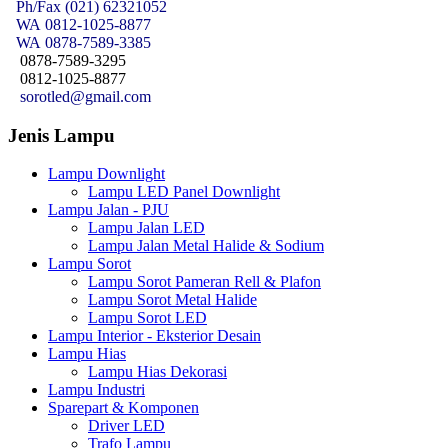
Ph/Fax (021) 62321052
WA
0812-1025-8877
WA
0878-7589-3385
0878-7589-3295
0812-1025-8877
sorotled@gmail.com
Jenis Lampu
Lampu Downlight
Lampu LED Panel Downlight
Lampu Jalan - PJU
Lampu Jalan LED
Lampu Jalan Metal Halide & Sodium
Lampu Sorot
Lampu Sorot Pameran Rell & Plafon
Lampu Sorot Metal Halide
Lampu Sorot LED
Lampu Interior - Eksterior Desain
Lampu Hias
Lampu Hias Dekorasi
Lampu Industri
Sparepart & Komponen
Driver LED
Trafo Lampu