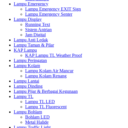
Lampu Emergency
Lampu Emergency EXIT Sign
Lampu Emergency Senter
Lampu Display
Running Text
Sistem Antrian
Jam Digital
Lampu Anti Ledak
Lampu Taman & Pilar
KAP Lampu
KAP Lampu TL Weather Proof
Lampu Peringatan
Lampu Kolam
Lampu Kolam Air Mancur
Lampu Kolam Renang
Lampu Lantai
Lampu Dinding
Lampu Pijar & Berbagai Kegunaan
Lampu TL
Lampu TL LED
Lampu TL Fluorescent
Lampu Bohlam
Bohlam LED
Metal Halide
Lampu Traffic Light