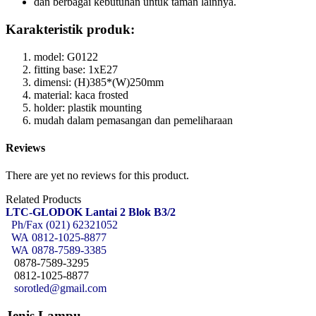
dan berbagai kebutuhan untuk taman lainnya.
Karakteristik produk:
model: G0122
fitting base: 1xE27
dimensi: (H)385*(W)250mm
material: kaca frosted
holder: plastik mounting
mudah dalam pemasangan dan pemeliharaan
Reviews
There are yet no reviews for this product.
Related Products
LTC-GLODOK Lantai 2 Blok B3/2
Ph/Fax (021) 62321052
WA
0812-1025-8877
WA
0878-7589-3385
0878-7589-3295
0812-1025-8877
sorotled@gmail.com
Jenis Lampu