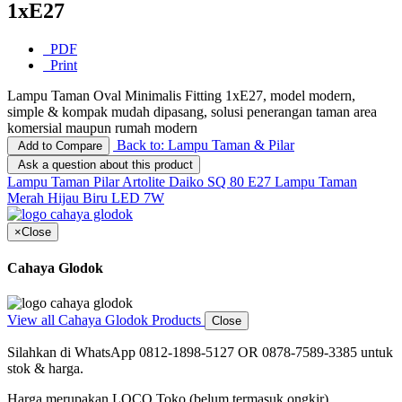
1xE27
PDF
Print
Lampu Taman Oval Minimalis Fitting 1xE27, model modern,
simple & kompak mudah dipasang, solusi penerangan taman area
komersial maupun rumah modern
Back to: Lampu Taman & Pilar
Add to Compare
Ask a question about this product
Lampu Taman Pilar Artolite Daiko SQ 80 E27
Lampu Taman
Merah Hijau Biru LED 7W
×
Close
Cahaya Glodok
View all Cahaya Glodok Products
Close
Silahkan di WhatsApp 0812-1898-5127 OR 0878-7589-3385 untuk
stok & harga.
Harga merupakan LOCO Toko (belum termasuk ongkir)