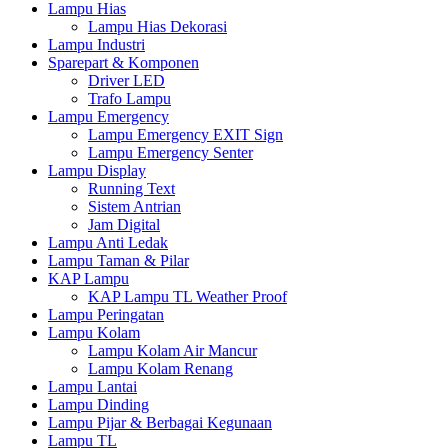
Lampu Hias
Lampu Hias Dekorasi
Lampu Industri
Sparepart & Komponen
Driver LED
Trafo Lampu
Lampu Emergency
Lampu Emergency EXIT Sign
Lampu Emergency Senter
Lampu Display
Running Text
Sistem Antrian
Jam Digital
Lampu Anti Ledak
Lampu Taman & Pilar
KAP Lampu
KAP Lampu TL Weather Proof
Lampu Peringatan
Lampu Kolam
Lampu Kolam Air Mancur
Lampu Kolam Renang
Lampu Lantai
Lampu Dinding
Lampu Pijar & Berbagai Kegunaan
Lampu TL