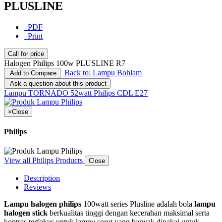
PLUSLINE
PDF
Print
Call for price
Halogen Philips 100w PLUSLINE R7
Back to: Lampu Bohlam
Add to Compare
Ask a question about this product
Lampu TORNADO 52watt Philips CDL E27
×
Close
Philips
View all Philips Products
Close
Description
Reviews
Lampu halogen philips
100watt series Plusline adalah bola
lampu
halogen stick
berkualitas tinggi dengan kecerahan maksimal serta
kontras terfokus untuk lampu sorot yang banyak dipakai untuk