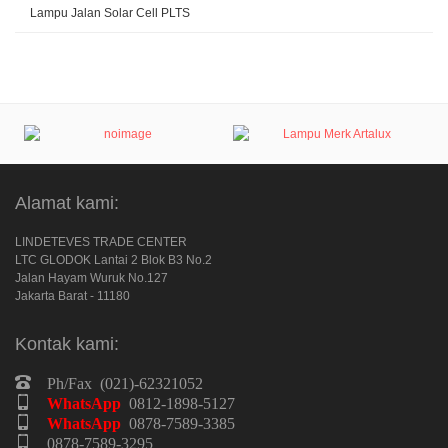
Lampu Jalan Solar Cell PLTS
Alamat kami:
LINDETEVES TRADE CENTER
LTC GLODOK Lantai 2 Blok B3 No.2
Jalan Hayam Wuruk No.127
Jakarta Barat - 11180
Kontak kami:
Ph/Fax (021)-62321052
WhatsApp
0812-1898-5127
WhatsApp
0878-7589-3385
0878-7589-3295