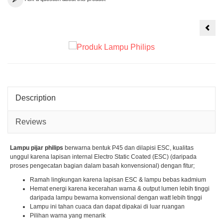
Lam
Soro
LED
Mej
Bela
-
Kerj
Flek
Description
Reviews
Lampu pijar philips
berwarna bentuk P45 dan dilapisi ESC, kualitas
unggul karena lapisan internal Electro Static Coated (ESC) (daripada
proses pengecatan bagian dalam basah konvensional) dengan fitur;
Ramah lingkungan karena lapisan ESC & lampu bebas kadmium
Hemat energi karena kecerahan warna & output lumen lebih tinggi
daripada lampu bewarna konvensional dengan watt lebih tinggi
Lampu ini tahan cuaca dan dapat dipakai di luar ruangan
Pilihan warna yang menarik