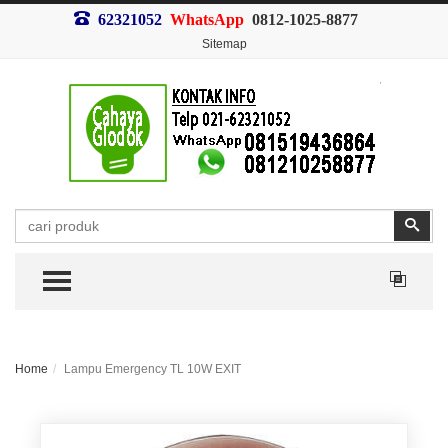
62321052
WhatsApp
0812-1025-8877
Sitemap
Search
Sear
TOGGLE MENU
Home
Lampu Emergency TL 10W EXIT