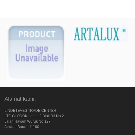
Alamat kami:
LINDETEVES TRADE CENTER
LTC GLODOK Lantai 2 Blok B3 No.2
Jalan Hayam Wuruk No.127
Jakarta Barat - 11180