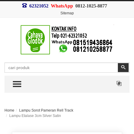
62321052
WhatsApp
0812-1025-8877
Sitemap
Search
Sear
TOGGLE MENU
Home
Lampu Sorot Pameran Rell Track
Lampu Etalase 3cm Silver Satin