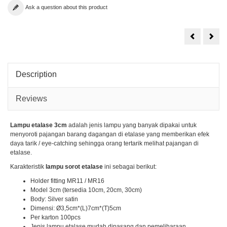
Ask a question about this product
Lampu
Lam
Sorot
Soro
Etalase
Etal
Toko
LED
COB
COB
30watt
30wa
Extrabright
Description
Reviews
Lampu etalase 3cm
adalah jenis lampu yang banyak dipakai untuk
menyoroti pajangan barang dagangan di etalase yang memberikan efek
daya tarik / eye-catching sehingga orang tertarik melihat pajangan di
etalase.
Karakteristik
lampu sorot etalase
ini sebagai berikut:
Holder fitting MR11 / MR16
Model 3cm (tersedia 10cm, 20cm, 30cm)
Body: Silver satin
Dimensi: Ø3,5cm*(L)7cm*(T)5cm
Per karton 100pcs
Jenis lampu etalase mudah dipasang dan pemeliharaan