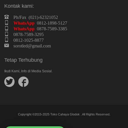
Kontak kami:
Ph/Fax (021)-62321052
WhatsApp
0812-1898-5127
WhatsApp
0878-7589-3385
0878-7589-3295
0812-1025-8877
sorotled@gmail.com
Tetap Terhubung
Ikuti Kami, Info di Media Sosial.
Follow
Follow
us
us
Sinta
on
on
Sales
Twitter
Facebook
Copyright ©2015-2025 Toko Cahaya Glodok . All Rights Reserved.