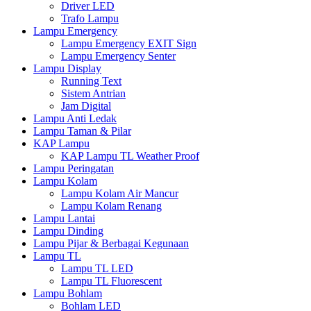
Driver LED
Trafo Lampu
Lampu Emergency
Lampu Emergency EXIT Sign
Lampu Emergency Senter
Lampu Display
Running Text
Sistem Antrian
Jam Digital
Lampu Anti Ledak
Lampu Taman & Pilar
KAP Lampu
KAP Lampu TL Weather Proof
Lampu Peringatan
Lampu Kolam
Lampu Kolam Air Mancur
Lampu Kolam Renang
Lampu Lantai
Lampu Dinding
Lampu Pijar & Berbagai Kegunaan
Lampu TL
Lampu TL LED
Lampu TL Fluorescent
Lampu Bohlam
Bohlam LED