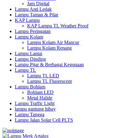
Jam Digital
Lampu Anti Ledak
Lampu Taman & Pilar
KAP Lampu
KAP Lampu TL Weather Proof
Lampu Peringatan
Lampu Kolam
Lampu Kolam Air Mancur
Lampu Kolam Renang
Lampu Lantai
Lampu Dinding
Lampu Pijar & Berbagai Kegunaan
Lampu TL
Lampu TL LED
Lampu TL Fluorescent
Lampu Bohlam
Bohlam LED
Metal Halide
Lampu Traffic Light
lampu gantung hibay
Lampu Tangga
Lampu Jalan Solar Cell PLTS