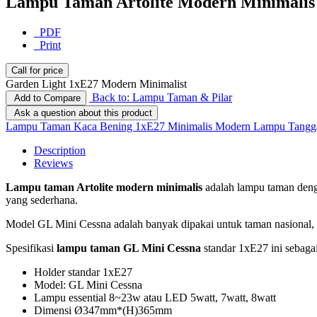
Lampu Taman Artolite Modern Minimalis
PDF
Print
Call for price
Garden Light 1xE27 Modern Minimalist
Back to: Lampu Taman & Pilar
Add to Compare
Ask a question about this product
Lampu Taman Kaca Bening 1xE27 Minimalis Modern
Lampu Tangg
Description
Reviews
Lampu taman Artolite modern minimalis
adalah lampu taman denga
yang sederhana.
Model GL Mini Cessna adalah banyak dipakai untuk taman nasional, 
Spesifikasi
lampu taman GL Mini Cessna
standar 1xE27 ini sebagai
Holder standar 1xE27
Model: GL Mini Cessna
Lampu essential 8~23w atau LED 5watt, 7watt, 8watt
Dimensi Ø347mm*(H)365mm