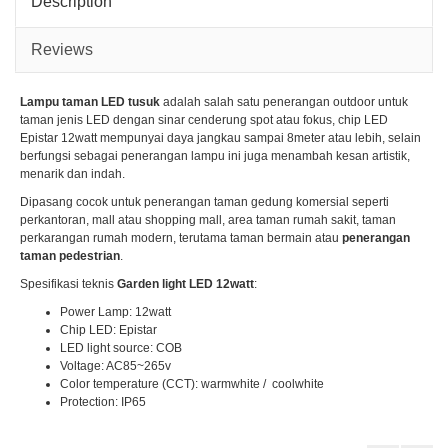
Description
Reviews
Lampu taman LED tusuk
adalah salah satu penerangan outdoor untuk
taman jenis LED dengan sinar cenderung spot atau fokus, chip LED
Epistar 12watt mempunyai daya jangkau sampai 8meter atau lebih, selain
berfungsi sebagai penerangan lampu ini juga menambah kesan artistik,
menarik dan indah.
Dipasang cocok untuk penerangan taman gedung komersial seperti
perkantoran, mall atau shopping mall, area taman rumah sakit, taman
perkarangan rumah modern, terutama taman bermain atau
penerangan
taman pedestrian
.
Spesifikasi teknis
Garden light LED 12watt
:
Power Lamp: 12watt
Chip LED: Epistar
LED light source: COB
Voltage: AC85~265v
Color temperature (CCT): warmwhite / coolwhite
Protection: IP65