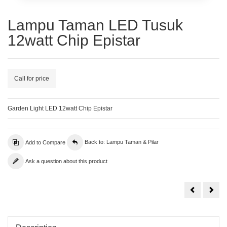
Lampu Taman LED Tusuk
12watt Chip Epistar
Call for price
Garden Light LED 12watt Chip Epistar
Add to Compare
Back to: Lampu Taman & Pilar
Ask a question about this product
Lampu
Lam
Taman
Tam
E27
Bula
Minimalis
Anti
Frosted
Polyt
Glass
Uku
Ø45