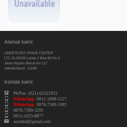
Alamat kami:
LINDETEVES TRADE CENTER
LTC GLODOK Lantai 2 Blok B3 No.2
Jalan Hayam Wuruk No.127
Jakarta Barat - 11180
Kontak kami:
Ph/Fax (021)-62321052
WhatsApp
0812-1898-5127
WhatsApp
0878-7589-3385
0878-7589-3295
0812-1025-8877
sorotled@gmail.com